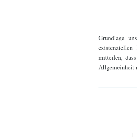
H
Woh
Covid-19
Grundlage uns
existenziell
mitteilen, das
Allgemeinheit 