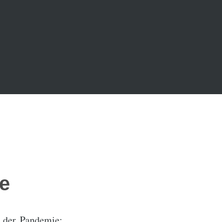
e
emie: