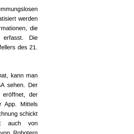
hemmungslosen
tisiert werden
rmationen, die
 erfasst. Die
fellers des 21.
 hat, kann man
SA sehen. Der
 eröffnet, der
 App. Mittels
chnung schickt
kt auch von
, von Robotern