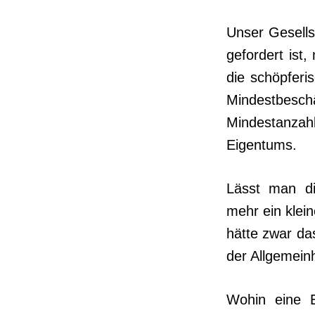
Unser Gesells
gefor­dert is
die schöpfe­r
Mindestbesc
Mindestanzahl
Eigentums.
Lässt man die
mehr ein klein
hätte zwar da
der Allgemeinh
Wohin eine E