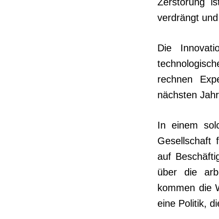
Zerstörung i
verdrängt und s
Die Innovati
technologisc
rechnen Ex­p
nächsten Jahr
In einem sol
Gesellschaft 
auf Beschäft
über die arb
kommen die W
eine Politik, 