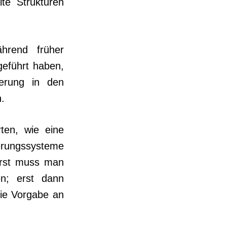
te Strukturen
ährend früher
eführt haben,
ierung in den
.
ten, wie eine
e­rungssysteme
erst muss man
en; erst dann
ie Vorgabe an