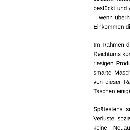
bestückt und 
– wenn überh
Einkommen die
Im Rahmen der
Reich­tums ko
riesigen Pro­
smarte Masch
von dieser Ra
Taschen einig
Spätestens se
Verluste sozi
keine Neuau