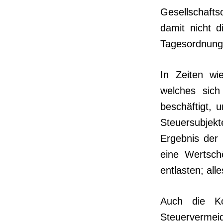
Gesellschaft
damit nicht 
Tagesordnung
In Zeiten wie
welches sich
beschäftigt, 
Steuersubjekt
Ergebnis der D
eine Wertschö
entlasten; all
Auch die Ko
Steuervermei