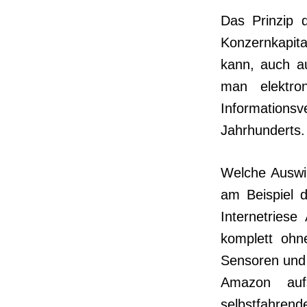
Das Prinzip 
Konzern­kapit
kann, auch au
man elektron
Informationsve
Jahrhunderts.
Welche Auswir
am Bei­spiel
Internetriese
komplett ohn
Sensoren und 
Amazon auf
selbstfahrend