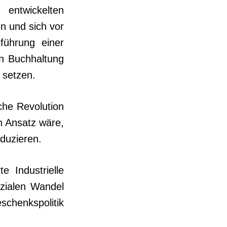
entwickelten
en und sich vor
üh­rung einer
en Buchhal­tung
 setzen.
che Revolution
in Ansatz wäre,
eduzieren.
e Industrielle
zialen Wandel
schenkspolitik