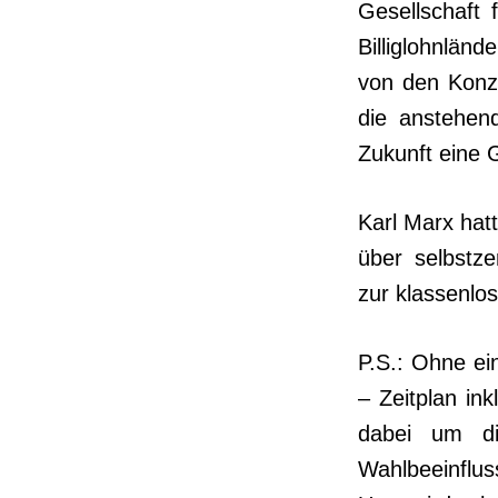
Gesellschaft 
Billiglohnlän
von den Konze
die anstehend
Zukunft eine 
Karl Marx hat
über selbstze
zur klassenlo­
P.S.: Ohne ein
– Zeit­plan i
dabei um di
Wahlbeeinflu