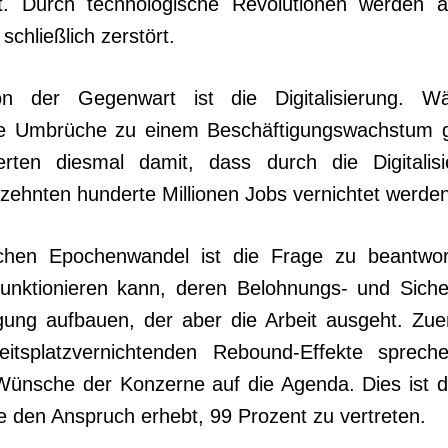
st. Durch technologische Revolutionen werden al
chließlich zer­stört.
on der Gegenwart ist die Digitalisierung. W
he Umbrüche zu einem Beschäftigungswachstum g
erten dies­mal damit, dass durch die Digitalis
zehnten hunderte Milli­onen Jobs vernichtet werden
chen Epochenwandel ist die Frage zu beantwor
funktionieren kann, deren Belohnungs- und Sich
igung aufbauen, der aber die Arbeit ausgeht. Zu
eitsplatzvernich­tenden Rebound-Effekte sprech
ünsche der Konzerne auf die Agenda. Dies ist d
die den Anspruch erhebt, 99 Prozent zu vertreten.