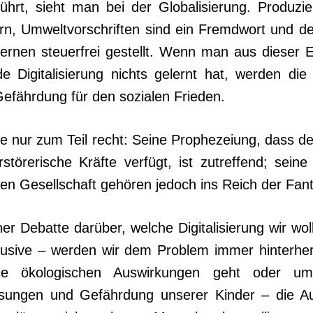
führt, sieht man bei der Globalisierung. Produzie
dern, Um­weltvorschriften sind ein Fremdwort und d
rnen steuer­frei gestellt. Wenn man aus dieser E
e Digitalisierung nichts gelernt hat, werden die
Gefährdung für den sozialen Frieden.
te nur zum Teil recht: Seine Prophezeiung, dass de
rstörerische Kräfte verfügt, ist zutreffend; sein
sen Gesellschaft gehören jedoch ins Reich der Fant
er Debatte darüber, welche Digitalisierung wir wol
nklusive – werden wir dem Problem immer hinterhe
e ökologischen Auswirkungen geht oder u
ssungen und Gefährdung unserer Kinder – die A