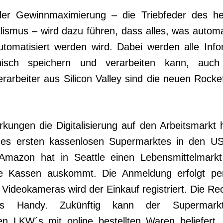
der Gewinnmaximierung – die Triebfeder des 
alismus – wird dazu führen, dass alles, was automa
­tomatisiert werden wird. Dabei werden alle Info
isch spei­chern und verarbeiten kann, auch
rarbeiter aus Silicon Va­lley sind die neuen Rocke
kungen die Digitalisierung auf den Arbeitsmarkt
 des ersten kassenlosen Supermarktes in den U
 Ama­zon hat in Seattle einen Lebensmittelmarkt
e Kassen aus­kommt. Die Anmeldung er­folgt per
Videokameras wird der Einkauf registriert. Die Re
s Handy. Zukünftig kann der Su­permar
en LKW´s mit online bestellten Waren beliefert