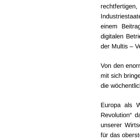
rechtfertig
Industriestaat
einem Beitra
digitalen Betr
der Multis – 
Von den enorm
mit sich bring
die wö­chentli
Europa als Wi
Revolution“ 
unserer Wirts
für das oberst