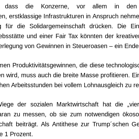
en, dass die Konzerne, vor allem in den 
en, erstklassige Infrastrukturen in Anspruch nehm
g für die Solidargemeinschaft drücken. Die Einf
iebsstätte und einer Fair Tax könnten der kreativ
Verlegung von Gewinnen in Steu­eroasen – ein Ende
en Produktivitätsgewinnen, die diese technologis
en wird, muss auch die breite Masse profitieren. E
chen Arbeitsstunden bei vollem Lohnausgleich zu r
ege der sozialen Marktwirtschaft hat die „viert
daran zu messen, ob sie zum notwendigen ökoso
chaft beiträgt. Als Antithese zur Trump´schen Ge
e 1 Prozent.